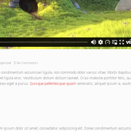
egorized
No Comments
nec condimentum accumsan ligula, non commodo dolor varius vitae. Morbi dapibu
 ligula eros. Vestibulum dictum dictum laoreet. Cras molestie porttitor felis, qu
rices eget a purus.
Quisque pellentesque quam
venenatis, aliquet ipsum a, aucto
em ipsum dolor sit amet, consectetur adipiscing elit. Donec condimentum accum