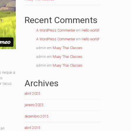
Recent Comments
A WordPress Commenter
em
Hello world!
A WordPress Commenter
em
Hello world!
admin
em
Muay Thai Classes
admin
em
Muay Thai Classes
admin
em
Muay Thai Classes
s neque a
is
Archives
r lacus.
abril 2025
janeiro 2025
dezembro 2015
abril 2015
san