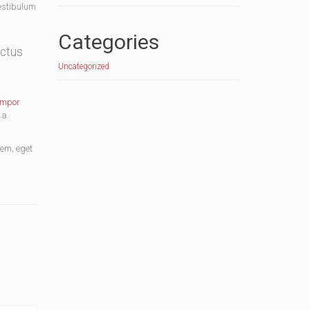
Vestibulum
Categories
uctus
Uncategorized
empor
 a.
sem, eget