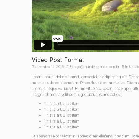
Video Post Format
dezembro 14, 2015
By
iago@thunderagencia.com.br
In
Uncat
Lorem ipsum dolor sit amet, consectetur adipiscing elit. Do
mauris sodales bibendum. Phasellus at ornare tellus. Etiam vel
rhoncus neque varius et. Etiam vitae orci sed nunc tempor ult
Integer pharetra velit sem, eget luctus leo molestie a.
This is a UL list item
This is a UL list item
This is a UL list item
This is a UL list item
This is a UL list item
Suspendisse consectetur laoreet diam eleifend interdum. Lor