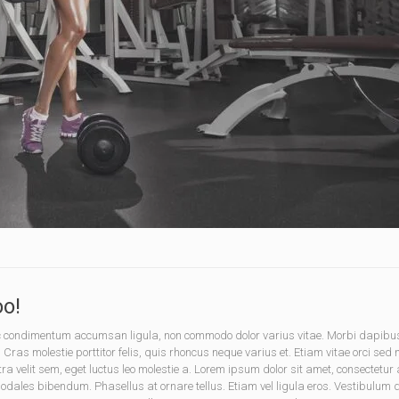
o!
onec condimentum accumsan ligula, non commodo dolor varius vitae. Morbi dapib
. Cras molestie porttitor felis, quis rhoncus neque varius et. Etiam vitae orci sed
tra velit sem, eget luctus leo molestie a. Lorem ipsum dolor sit amet, consectet
les bibendum. Phasellus at ornare tellus. Etiam vel ligula eros. Vestibulum dic