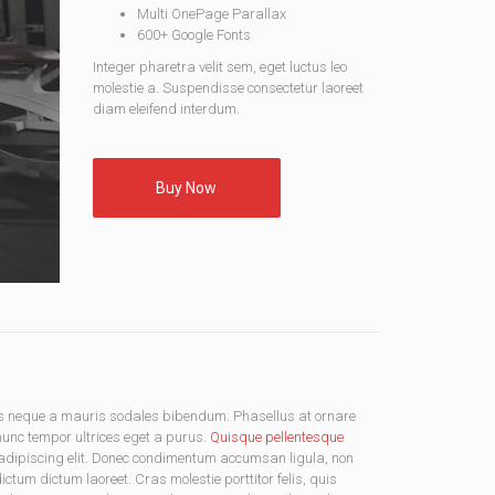
Multi OnePage Parallax
600+ Google Fonts
Integer pharetra velit sem, eget luctus leo
molestie a. Suspendisse consectetur laoreet
diam eleifend interdum.
Buy Now
us neque a mauris sodales bibendum. Phasellus at ornare
 nunc tempor ultrices eget a purus.
Quisque pellentesque
ur adipiscing elit. Donec condimentum accumsan ligula, non
tum dictum laoreet. Cras molestie porttitor felis, quis