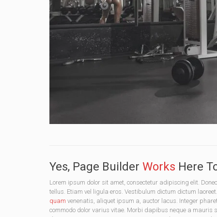
Yes, Page Builder
Works
Here To
Lorem ipsum dolor sit amet, consectetur adipiscing elit. D
tellus. Etiam vel ligula eros. Vestibulum dictum dictum laoreet
quam
venenatis, aliquet ipsum a, auctor lacus. Integer phare
commodo dolor varius vitae. Morbi dapibus neque a mauris soda