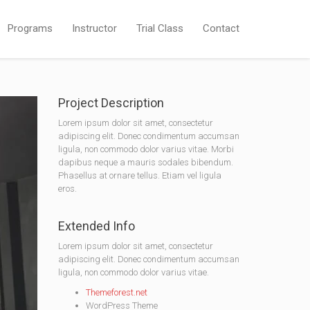
Programs
Instructor
Trial Class
Contact
Project Description
Lorem ipsum dolor sit amet, consectetur
adipiscing elit. Donec condimentum accumsan
ligula, non commodo dolor varius vitae. Morbi
dapibus neque a mauris sodales bibendum.
Phasellus at ornare tellus. Etiam vel ligula
eros.
Extended Info
Lorem ipsum dolor sit amet, consectetur
adipiscing elit. Donec condimentum accumsan
ligula, non commodo dolor varius vitae.
Themeforest.net
WordPress Theme